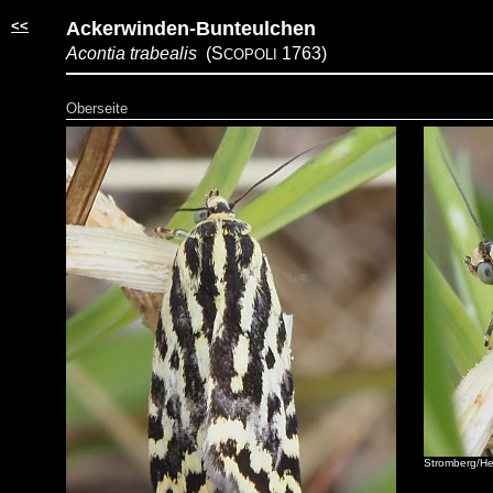
<<
Ackerwinden-Bunteulchen
Acontia trabealis
(S
1763)
COPOLI
Oberseite
Stromberg/He