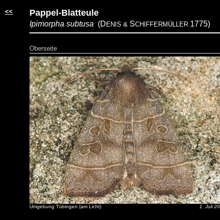
<<
Pappel-Blatteule
Ipimorpha subtusa
(D
S
1775)
ENIS &
CHIFFERMÜLLER
Oberseite
Umgebung Tübingen (am Licht)
1. Juli 2