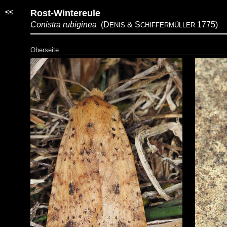
<<
Rost-Wintereule
Conistra rubiginea
(D
&
S
1775)
ENIS
CHIFFERMÜLLER
Oberseite