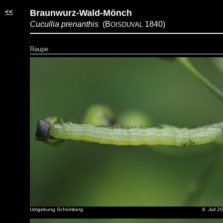
<<
Braunwurz-Wald-Mönch
Cucullia prenanthis
(B
1840)
OISDUVAL
Raupe
Umgebung Schömberg
8. Juli 2