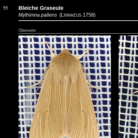
<<
Bleiche Graseule
Mythimna pallens
(L
1758)
INNAEUS
Oberseite