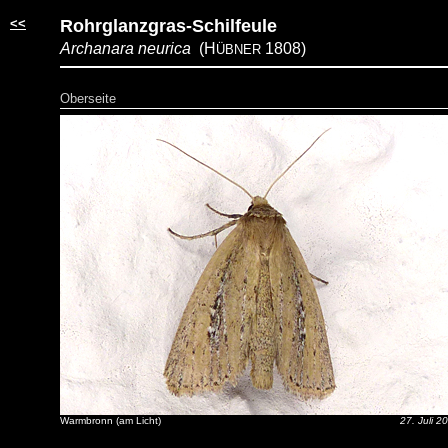
<<
Rohrglanzgras-Schilfeule
Archanara neurica
(H
1808)
ÜBNER
Oberseite
Warmbronn (am Licht)
27. Juli 2