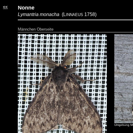
<<
Nonne
Lymantria monacha
(L
1758)
INNAEUS
Männchen Oberseite
Umgebung Mös