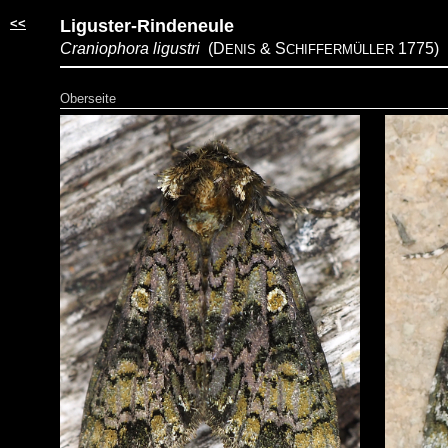
<<
Liguster-Rindeneule
Craniophora ligustri
(D
& S
1775)
ENIS
CHIFFERMÜLLER
Oberseite