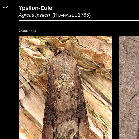
<<
Ypsilon-Eule
Agrotis ipsilon
(H
1766)
UFNAGEL
Oberseite