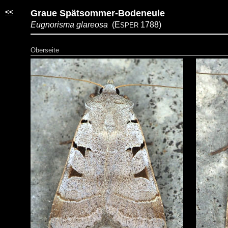
<<
Graue Spätsommer-Bodeneule
Eugnorisma glareosa
(E
1788)
SPER
Oberseite