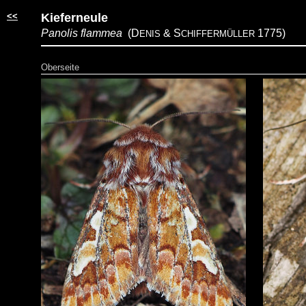
<<
Kieferneule
Panolis flammea
(D
&
S
1775)
ENIS
CHIFFERMÜLLER
Oberseite