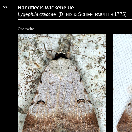
<<
Randfleck-Wickeneule
Lygephila craccae
(D
&
S
1775)
ENIS
CHIFFERMÜLLER
Oberseite