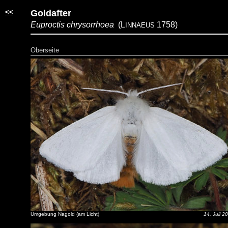
<<
Goldafter
Euproctis chrysorrhoea
(L
1758)
INNAEUS
Oberseite
Umgebung Nagold (am Licht)
14. Juli 2