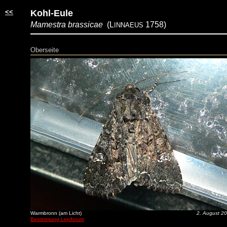
<<
Kohl-Eule
Mamestra brassicae
(L
1758)
INNAEUS
Oberseite
Warmbronn (am Licht)
2. August 2
Bestimmung Lepiforum