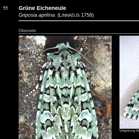
<<
Grüne Eicheneule
Griposia aprilina
(L
1758)
INNAEUS
Oberseite
Umgebung Nag