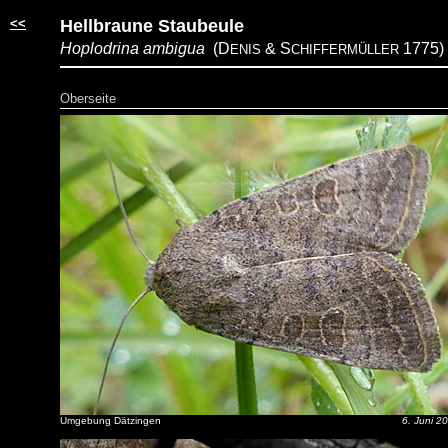
<<
Hellbraune Staubeule
Hoplodrina ambigua
(D
& S
1775)
ENIS
CHIFFERMÜLLER
Oberseite
Umgebung Dätzingen
6. Juni 2