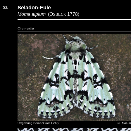
<<
Seladon-Eule
Moma alpium
(O
1778)
SBECK
Oberseite
Umgebung Berneck (am Licht)
23. Mai 2