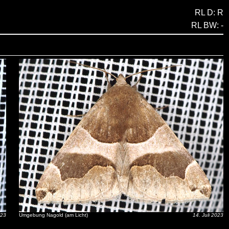
RL D: R
RL BW: -
023
Umgebung Nagold (am Licht)
14. Juli 2023