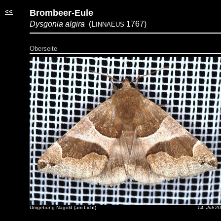
<<
Brombeer-Eule
Dysgonia algira
(L
1767)
INNAEUS
Oberseite
Umgebung Nagold (am Licht)
14. Juli 2