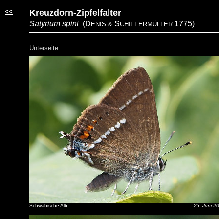
<<
Kreuzdorn-Zipfelfalter
Satyrium spini
(D
S
1775)
ENIS &
CHIFFERMÜLLER
Unterseite
Schwäbische Alb
26. Juni 2