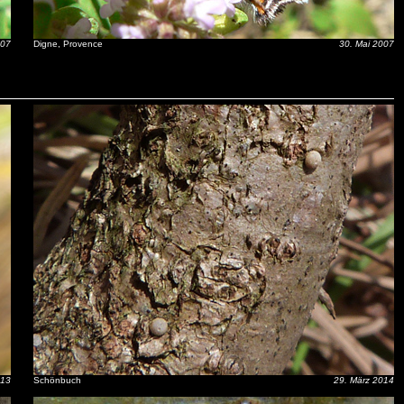
007
Digne, Provence
30. Mai 2007
013
Schönbuch
29. März 2014