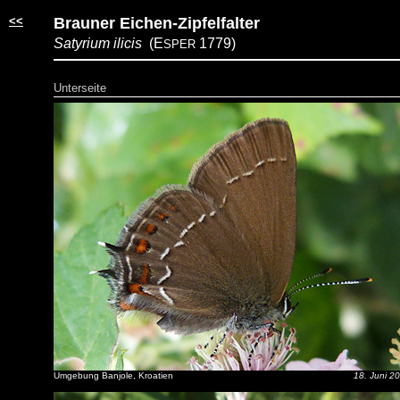
<<
Brauner Eichen-Zipfelfalter
Satyrium ilicis
(E
1779)
SPER
Unterseite
Umgebung Banjole, Kroatien
18. Juni 2