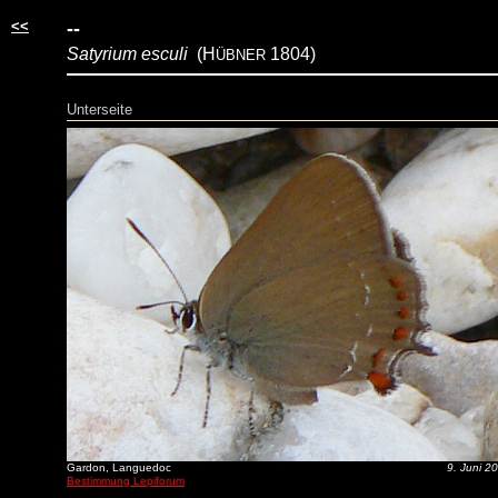
<<
--
Satyrium esculi
(H
1804)
ÜBNER
Unterseite
Gardon, Languedoc
9. Juni 2
Bestimmung Lepiforum