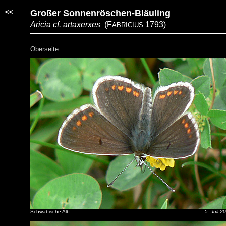
<<
Großer Sonnenröschen-Bläuling
Aricia cf. artaxerxes
(F
1793)
ABRICIUS
Oberseite
Schwäbische Alb
5. Juli 2