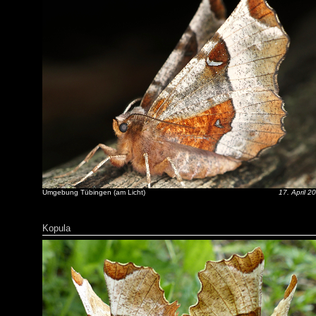
Umgebung Tübingen (am Licht)
17. April 2
Kopula