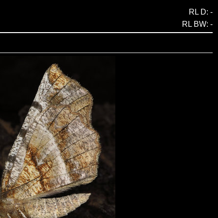
RL D: -
RL BW: -