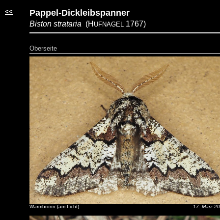
<<
Pappel-Dickleibspanner
Biston strataria
(H
1767)
UFNAGEL
Oberseite
Warmbronn (am Licht)
17. März 2