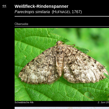
<<
Weißfleck-Rindenspanner
Parectropis similaria
(H
1767)
UFNAGEL
Oberseite
Schwäbische Alb
2. Juni 2