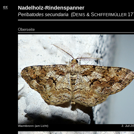
<<
Nadelholz-Rindenspanner
Peribatodes secundaria
(D
& S
17
ENIS
CHIFFERMÜLLER
Oberseite
Warmbronn (am Licht)
3. Juli 2