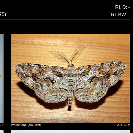
RL D: -
75)
RL BW: -
018
Warmbronn (am Licht)
3. Juli 2018