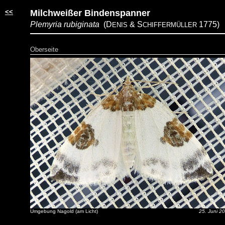
<<
Milchweißer Bindenspanner
Plemyria rubiginata
(D
& S
1775)
ENIS
CHIFFERMÜLLER
Oberseite
Umgebung Nagold (am Licht)
25. Juni 2