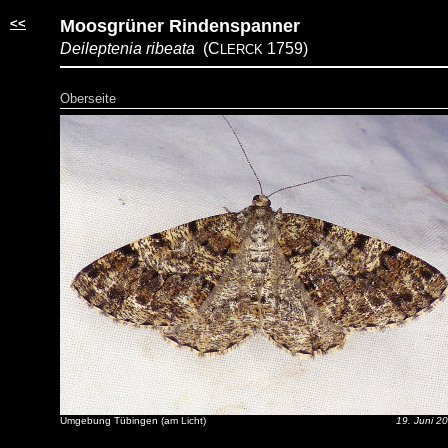
<<
Moosgrüner Rindenspanner
Deileptenia ribeata
(C
1759)
LERCK
Oberseite
Umgebung Tübingen (am Licht)
19. Juni 2