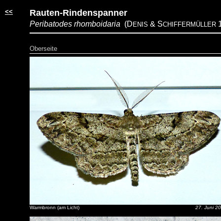
<<
Rauten-Rindenspanner
Peribatodes rhomboidaria
(D
& S
1
ENIS
CHIFFERMÜLLER
Oberseite
Warmbronn (am Licht)
27. Juni 2