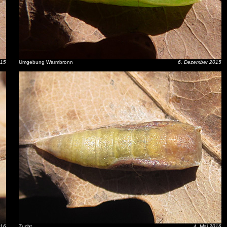
015
Umgebung Warmbronn
6. Dezember 2015
016
Zucht
4. Mai 2016