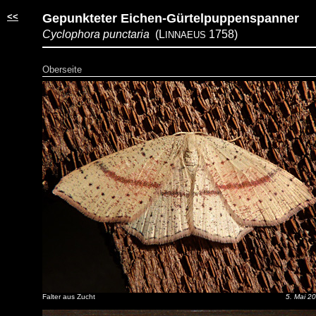
<<
Gepunkteter Eichen-Gürtelpuppenspanner
Cyclophora punctaria
(L
1758)
INNAEUS
Oberseite
Falter aus Zucht
5. Mai 2