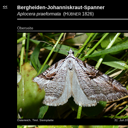
<<
Bergheiden-Johanniskraut-Spanner
Aplocera praeformata
(H
1826)
ÜBNER
Oberseite
Österreich, Tirol, Steinplatte
31. Juli 2