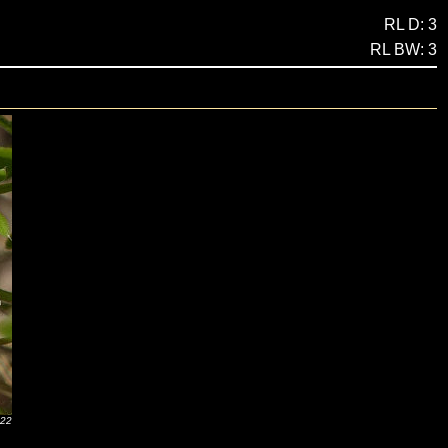
RL D: 3
RL BW: 3
022