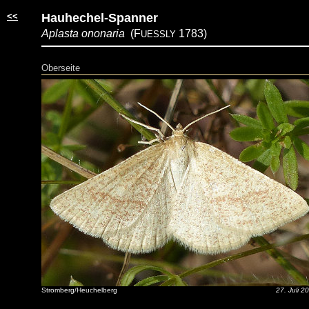
<<
Hauhechel-Spanner
Aplasta ononaria
(F
1783)
UESSLY
Oberseite
Stromberg/Heuchelberg
27. Juli 2