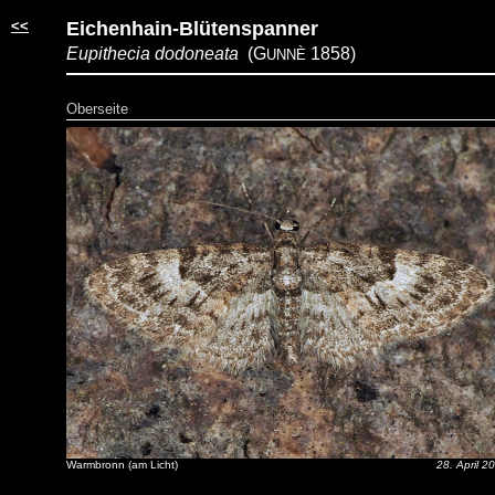
<<
Eichenhain-Blütenspanner
Eupithecia dodoneata
(G
1858)
UNNÈ
Oberseite
Warmbronn (am Licht)
28. April 2