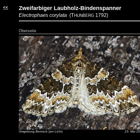
<<
Zweifarbiger Laubholz-Bindenspanner
Electrophaes corylata
(T
1792)
HUNBERG
Oberseite
Umgebung Berneck (am Licht)
23. Mai 2