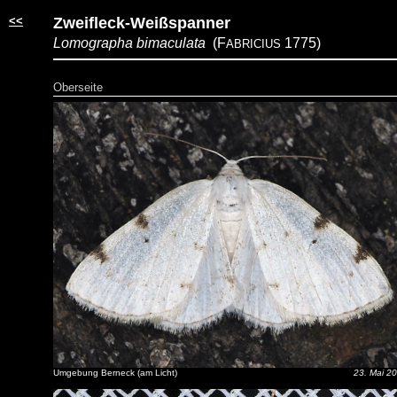
<<
Zweifleck-Weißspanner
Lomographa bimaculata
(F
1775)
ABRICIUS
Oberseite
Umgebung Berneck (am Licht)
23. Mai 2