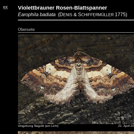
<<
Violettbrauner Rosen-Blattspanner
Earophila badiata
(D
&
S
1775)
ENIS
CHIFFERMÜLLER
Oberseite
Umgebung Nagold (am Licht)
21. April 2