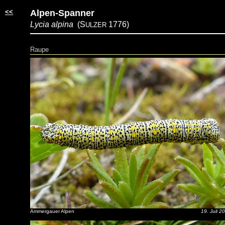
<<
Alpen-Spanner
Lycia alpina
(S
1776)
ULZER
Raupe
Ammergauer Alpen
19. Juli 2