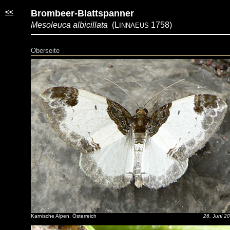
<<
Brombeer-Blattspanner
Mesoleuca albicillata
(L
1758)
INNAEUS
Oberseite
Karnische Alpen, Österreich
26. Juni 2